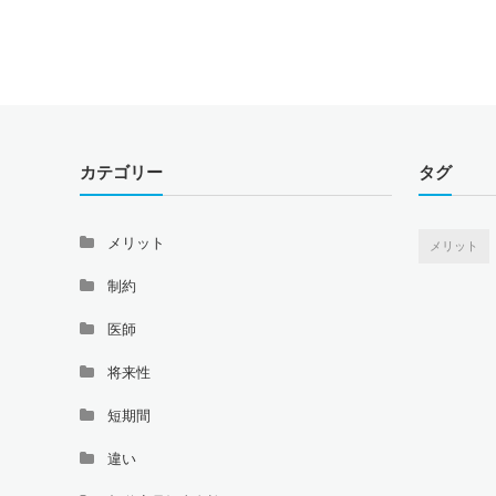
カテゴリー
タグ
メリット
メリット
制約
医師
将来性
短期間
違い