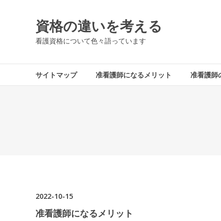
コ
ン
資格の違いを考える
テ
ン
看護資格について色々語っています
ツ
へ
ス
サイトマップ
准看護師になるメリット
准看護師
キ
ッ
プ
2022-10-15
准看護師になるメリット